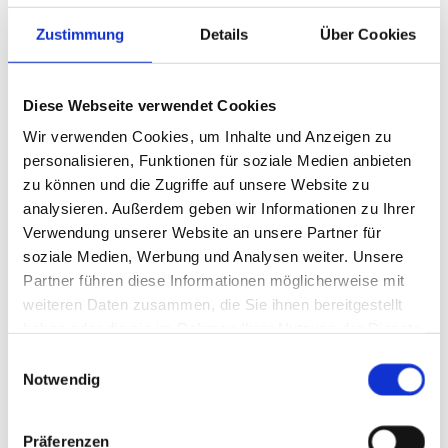
mit neun Fahrzeugen, die stetig im Einsatz sind. Dazu
Zustimmung
Details
Über Cookies
zählen Taxen, rollstuhlgerechte Fahrzeuge sowie
Kleinbusse mit Platz für acht Personen.
Zu den Leistungen gehören beispielsweise:
Diese Webseite verwendet Cookies
Wir verwenden Cookies, um Inhalte und Anzeigen zu
Krankentransport
personalisieren, Funktionen für soziale Medien anbieten
Fahrten zu Arzt oder Klinik
zu können und die Zugriffe auf unsere Website zu
analysieren. Außerdem geben wir Informationen zu Ihrer
Rollstuhlfahrten
Verwendung unserer Website an unsere Partner für
Dialysefahrten
soziale Medien, Werbung und Analysen weiter. Unsere
Partner führen diese Informationen möglicherweise mit
barrierefreie Fahrten
weiteren Daten zusammen, die Sie ihnen bereitgestellt
Großraumfahrten
haben oder die sie im Rahmen Ihrer Nutzung der Dienste
gesammelt haben.
E
Jetzt kontaktieren
Notwendig
i
n
w
Präferenzen